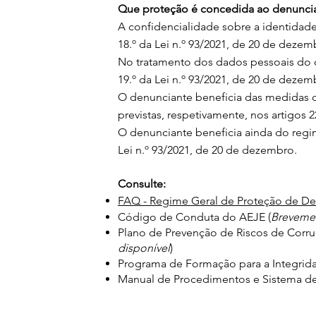
Que proteção é concedida ao denunci
A confidencialidade sobre a identidade
18.º da Lei n.º 93/2021, de 20 de dezemb
No tratamento dos dados pessoais do d
19.º da Lei n.º 93/2021, de 20 de dezem
O denunciante beneficia das medidas d
previstas, respetivamente, nos artigos 2
O denunciante beneficia ainda do regim
Lei n.º 93/2021, de 20 de dezembro.
Consulte:
FAQ - Regime Geral de Proteção de De
Código de Conduta do AEJE (
Brevemen
Plano de Prevenção de Riscos de Corru
disponível
)
Programa de Formação para a Integrid
Manual de Procedimentos e Sistema de